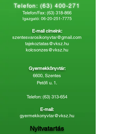
Telefon:
(63) 400-271
Telefon/Fax:
(63) 318-866
Igazgató:
06-20-251-7775
E-mail címeink:
szentesvarosikonyvtar@gmail.com
tajekoztatas@vksz.hu
kolcsonzes@vksz.hu
Gyermekkönyvtár:
6600, Szentes
Petőfi u. 1.
Telefon:
(63) 313-654
E-mail:
gyermekkonyvtar@vksz.hu
Nyitvatartás