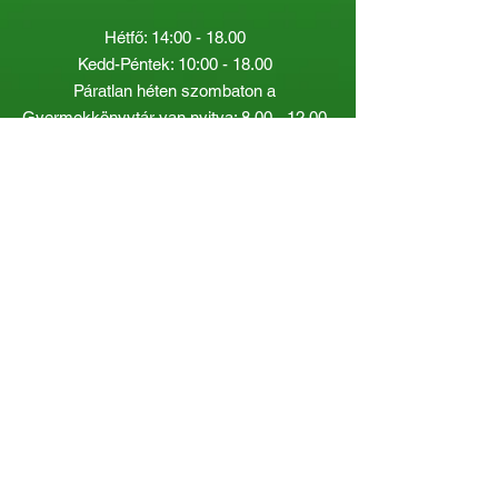
Hétfő: 14:00 - 18.00
Kedd-Péntek: 10:00 - 18.00
Páratlan héten szombaton a
Gyermekkönyvtár van nyitva:
8.00 - 12.00
Páros héten a Felnőttkönyvtár:
8.00 -
12.00
óráig.