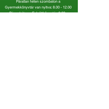
Páratlan héten szombaton a
Gyermekkönyvtár van nyitva:
8.00 - 12.00
Páros héten a Felnőttkönyvtár:
8.00 -
12.00
óráig.
Gyorslinkek
Katalógus
Dokumentumok
Kiadványaink