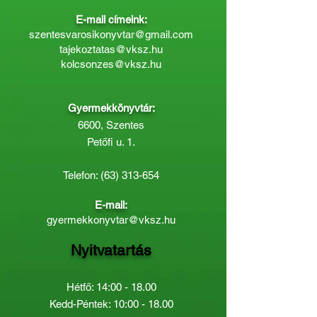
E-mail címeink:
szentesvarosikonyvtar@gmail.com
tajekoztatas@vksz.hu
kolcsonzes@vksz.hu
Gyermekkönyvtár:
6600, Szentes
Petőfi u. 1.
Telefon:
(63) 313-654
E-mail:
gyermekkonyvtar@vksz.hu
Nyitvatartás
Hétfő: 14:00 - 18.00
Kedd-Péntek: 10:00 - 18.00