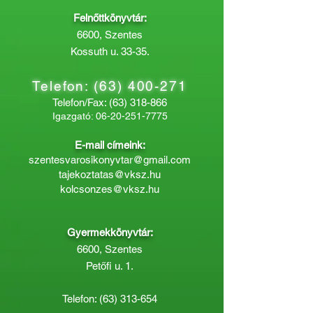
Felnőttkönyvtár:
6600, Szentes
Kossuth u. 33-35.
Telefon:
(63) 400-271
Telefon/Fax:
(63) 318-866
Igazgató:
06-20-251-7775
E-mail címeink:
szentesvarosikonyvtar@gmail.com
tajekoztatas@vksz.hu
kolcsonzes@vksz.hu
Gyermekkönyvtár:
6600, Szentes
Petőfi u. 1.
Telefon:
(63) 313-654