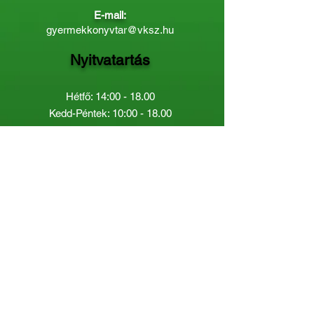
E-mail:
gyermekkonyvtar@vksz.hu
Nyitvatartás
Hétfő: 14:00 - 18.00
Kedd-Péntek: 10:00 - 18.00
Páratlan héten szombaton a
Gyermekkönyvtár van nyitva:
8.00 - 12.00
Páros héten a Felnőttkönyvtár:
8.00 -
12.00
óráig.