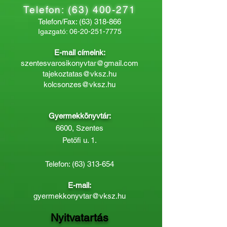
Telefon:
(63) 400-271
Telefon/Fax:
(63) 318-866
Igazgató:
06-20-251-7775
E-mail címeink:
szentesvarosikonyvtar@gmail.com
tajekoztatas@vksz.hu
kolcsonzes@vksz.hu
Gyermekkönyvtár:
6600, Szentes
Petőfi u. 1.
Telefon:
(63) 313-654
E-mail:
gyermekkonyvtar@vksz.hu
Nyitvatartás