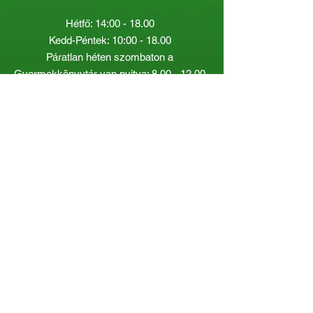
Hétfő: 14:00 - 18.00
Kedd-Péntek: 10:00 - 18.00
Páratlan héten szombaton a
Gyermekkönyvtár van nyitva:
8.00 - 12.00
Páros héten a Felnőttkönyvtár:
8.00 -
12.00
óráig.