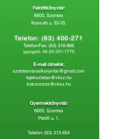
Felnőttkönyvtár:
6600, Szentes
Kossuth u. 33-35.
Telefon:
(63) 400-271
Telefon/Fax:
(63) 318-866
Igazgató:
06-20-251-7775
E-mail címeink:
szentesvarosikonyvtar@gmail.com
tajekoztatas@vksz.hu
kolcsonzes@vksz.hu
Gyermekkönyvtár:
6600, Szentes
Petőfi u. 1.
Telefon:
(63) 313-654