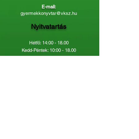
E-mail:
gyermekkonyvtar@vksz.hu
Nyitvatartás
Hétfő: 14:00 - 18.00
Kedd-Péntek: 10:00 - 18.00
Páratlan héten szombaton a
Gyermekkönyvtár van nyitva:
8.00 - 12.00
Páros héten a Felnőttkönyvtár:
8.00 -
12.00
óráig.