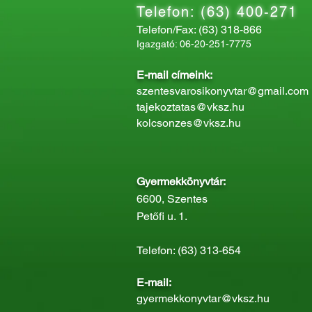
Telefon: (63) 400-271
Telefon/Fax: (63) 318-866
Igazgató: 06-20-251-7775
E-mail címeink:
szentesvarosikonyvtar@gmail.com
tajekoztatas@vksz.hu
kolcsonzes@vksz.hu
Gyermekkönyvtár:
6600, Szentes
Petőfi u. 1.
Telefon: (63) 313-654
E-mail:
gyermekkonyvtar@vksz.hu