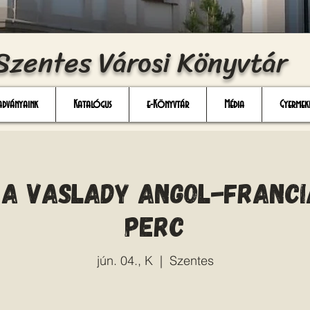
Szentes Városi Könyvtár
adványaink
Katalógus
e-Könyvtár
Média
Gyermek
 A vaslady angol-francia
perc
jún. 04., K
  |  
Szentes