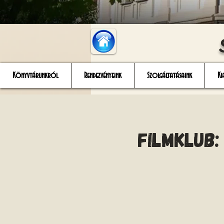
Könyvtárunkról
Rendezvényeink
Szolgáltatásaink
Ki
Filmklub: