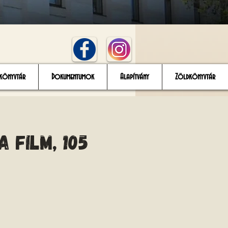
könyvtár
Dokumentumok
Alapítvány
Zöldkönyvtár
 film, 105