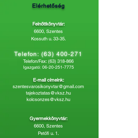
Elérhetőség
Felnőttkönyvtár:
6600, Szentes
Kossuth u. 33-35.
Telefon:
(63) 400-271
Telefon/Fax:
(63) 318-866
Igazgató:
06-20-251-7775
E-mail címeink:
szentesvarosikonyvtar@gmail.com
tajekoztatas@vksz.hu
kolcsonzes@vksz.hu
Gyermekkönyvtár:
6600, Szentes
Petőfi u. 1.