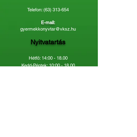
Telefon:
(63) 313-654
E-mail:
gyermekkonyvtar@vksz.hu
Nyitvatartás
Hétfő: 14:00 - 18.00
Kedd-Péntek: 10:00 - 18.00
Páratlan héten szombaton a
Gyermekkönyvtár van nyitva:
8.00 - 12.00
Páros héten a Felnőttkönyvtár:
8.00 -
12.00
óráig.