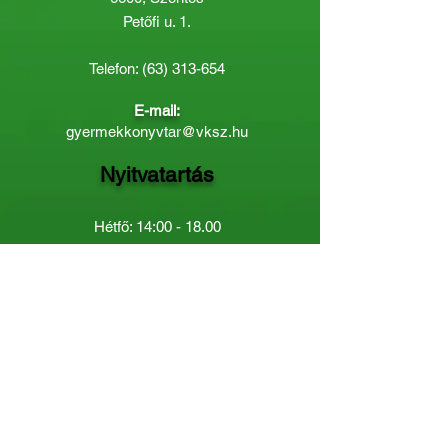
Petőfi u. 1.
Telefon:
(63) 313-654
E-mail:
gyermekkonyvtar@vksz.hu
Nyitvatartás
Hétfő: 14:00 - 18.00
Kedd-Péntek: 10:00 - 18.00
Páratlan héten szombaton a
Gyermekkönyvtár van nyitva:
8.00 - 12.00
Páros héten a Felnőttkönyvtár:
8.00 -
12.00
óráig.