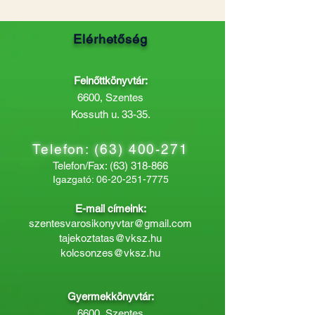
Elérhetőség
Felnőttkönyvtár:
6600, Szentes
Kossuth u. 33-35.
Telefon:
(63) 400-271
Telefon/Fax:
(63) 318-866
Igazgató:
06-20-251-7775
E-mail címeink:
szentesvarosikonyvtar@gmail.com
tajekoztatas@vksz.hu
kolcsonzes@vksz.hu
Gyermekkönyvtár:
6600, Szentes