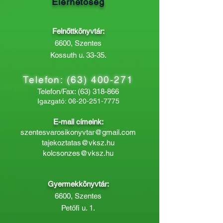
Elérhetőség
Felnőttkönyvtár:
6600, Szentes
Kossuth u. 33-35.
Telefon:
(63) 400-271
Telefon/Fax:
(63) 318-866
Igazgató:
06-20-251-7775
E-mail címeink:
szentesvarosikonyvtar@gmail.com
tajekoztatas@vksz.hu
kolcsonzes@vksz.hu
Gyermekkönyvtár:
6600, Szentes
Petőfi u. 1.