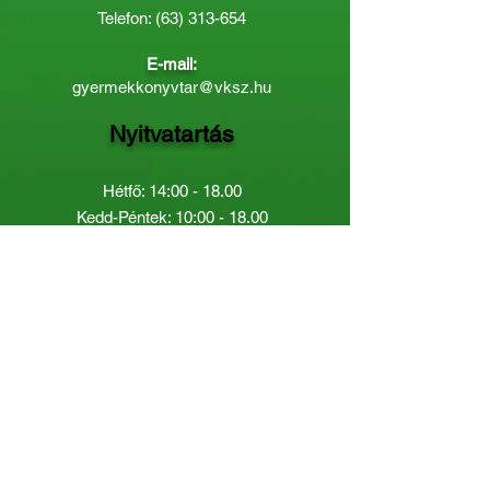
Telefon:
(63) 313-654
E-mail:
gyermekkonyvtar@vksz.hu
Nyitvatartás
Hétfő: 14:00 - 18.00
Kedd-Péntek: 10:00 - 18.00
Páratlan héten szombaton a
Gyermekkönyvtár van nyitva:
8.00 - 12.00
Páros héten a Felnőttkönyvtár:
8.00 -
12.00
óráig.