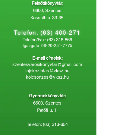
Felnőttkönyvtár:
6600, Szentes
Kossuth u. 33-35.
Telefon:
(63) 400-271
Telefon/Fax:
(63) 318-866
Igazgató:
06-20-251-7775
E-mail címeink:
szentesvarosikonyvtar@gmail.com
tajekoztatas@vksz.hu
kolcsonzes@vksz.hu
Gyermekkönyvtár:
6600, Szentes
Petőfi u. 1.
Telefon:
(63) 313-654