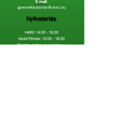
E-mail:
gyermekkonyvtar@vksz.hu
Nyitvatartás
Hétfő: 14:00 - 18.00
Kedd-Péntek: 10:00 - 18.00
Páratlan héten szombaton a
Gyermekkönyvtár van nyitva:
8.00 - 12.00
Páros héten a Felnőttkönyvtár:
8.00 -
12.00
óráig.