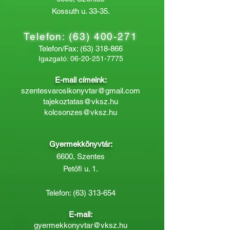
Kossuth u. 33-35.
Telefon:
(63) 400-271
Telefon/Fax:
(63) 318-866
Igazgató:
06-20-251-7775
E-mail címeink:
szentesvarosikonyvtar@gmail.com
tajekoztatas@vksz.hu
kolcsonzes@vksz.hu
Gyermekkönyvtár:
6600, Szentes
Petőfi u. 1.
Telefon:
(63) 313-654
E-mail:
gyermekkonyvtar@vksz.hu