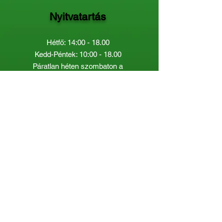
Nyitvatartás
Hétfő: 14:00 - 18.00
Kedd-Péntek: 10:00 - 18.00
Páratlan héten szombaton a
Gyermekkönyvtár van nyitva:
8.00 - 12.00
Páros héten a Felnőttkönyvtár:
8.00 -
12.00
óráig.