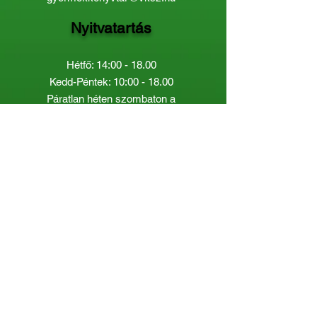
Nyitvatartás
Hétfő: 14:00 - 18.00
Kedd-Péntek: 10:00 - 18.00
Páratlan héten szombaton a
Gyermekkönyvtár van nyitva:
8.00 - 12.00
Páros héten a Felnőttkönyvtár:
8.00 -
12.00
óráig.