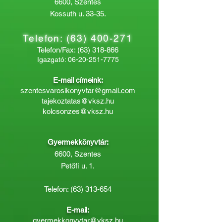
6600, Szentes
Kossuth u. 33-35.
Telefon:
(63) 400-271
Telefon/Fax:
(63) 318-866
Igazgató:
06-20-251-7775
E-mail címeink:
szentesvarosikonyvtar@gmail.com
tajekoztatas@vksz.hu
kolcsonzes@vksz.hu
Gyermekkönyvtár:
6600, Szentes
Petőfi u. 1.
Telefon:
(63) 313-654
E-mail:
gyermekkonyvtar@vksz.hu