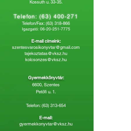
Kossuth u. 33-35.
Telefon:
(63) 400-271
Telefon/Fax:
(63) 318-866
Igazgató:
06-20-251-7775
E-mail címeink:
szentesvarosikonyvtar@gmail.com
tajekoztatas@vksz.hu
kolcsonzes@vksz.hu
Gyermekkönyvtár:
6600, Szentes
Petőfi u. 1.
Telefon:
(63) 313-654
E-mail:
gyermekkonyvtar@vksz.hu