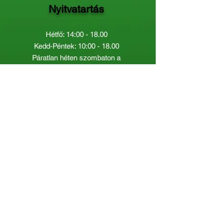
Nyitvatartás
Hétfő: 14:00 - 18.00
Kedd-Péntek: 10:00 - 18.00
Páratlan héten szombaton a
Gyermekkönyvtár van nyitva:
8.00 - 12.00
Páros héten a Felnőttkönyvtár:
8.00 -
12.00
óráig.