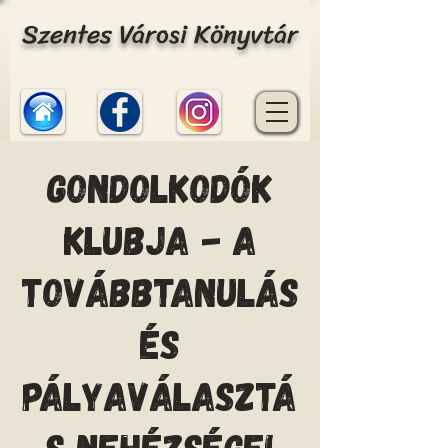
Szentes Városi Könyvtár
Gondolkodók
Klubja - A
továbbtanulás
és
pályaválasztá
s nehézségei