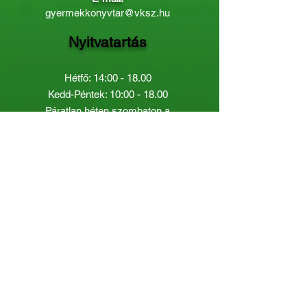
gyermekkonyvtar@vksz.hu
Nyitvatartás
Hétfő: 14:00 - 18.00
Kedd-Péntek: 10:00 - 18.00
Páratlan héten szombaton a
Gyermekkönyvtár van nyitva:
8.00 - 12.00
Páros héten a Felnőttkönyvtár:
8.00 -
12.00
óráig.