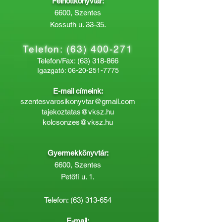
Felnőttkönyvtár:
6600, Szentes
Kossuth u. 33-35.
Telefon:
(63) 400-271
Telefon/Fax:
(63) 318-866
Igazgató:
06-20-251-7775
E-mail címeink:
szentesvarosikonyvtar@gmail.com
tajekoztatas@vksz.hu
kolcsonzes@vksz.hu
Gyermekkönyvtár:
6600, Szentes
Petőfi u. 1.
Telefon:
(63) 313-654
E-mail: