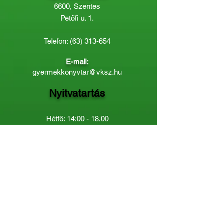
6600, Szentes
Petőfi u. 1.
Telefon:
(63) 313-654
E-mail:
gyermekkonyvtar@vksz.hu
Nyitvatartás
Hétfő: 14:00 - 18.00
Kedd-Péntek: 10:00 - 18.00
Páratlan héten szombaton a
Gyermekkönyvtár van nyitva:
8.00 - 12.00
Páros héten a Felnőttkönyvtár:
8.00 -
12.00
óráig.