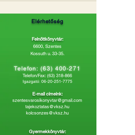
Elérhetőség
Felnőttkönyvtár:
6600, Szentes
Kossuth u. 33-35.
Telefon:
(63) 400-271
Telefon/Fax:
(63) 318-866
Igazgató:
06-20-251-7775
E-mail címeink:
szentesvarosikonyvtar@gmail.com
tajekoztatas@vksz.hu
kolcsonzes@vksz.hu
Gyermekkönyvtár: