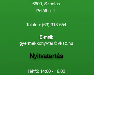
6600, Szentes
Petőfi u. 1.
Telefon:
(63) 313-654
E-mail:
gyermekkonyvtar@vksz.hu
Nyitvatartás
Hétfő: 14:00 - 18.00
Kedd-Péntek: 10:00 - 18.00
Páratlan héten szombaton a
Gyermekkönyvtár van nyitva:
8.00 - 12.00
Páros héten a Felnőttkönyvtár:
8.00 -
12.00
óráig.