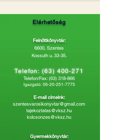
Elérhetőség
Felnőttkönyvtár:
6600, Szentes
Kossuth u. 33-35.
Telefon:
(63) 400-271
Telefon/Fax:
(63) 318-866
Igazgató:
06-20-251-7775
E-mail címeink:
szentesvarosikonyvtar@gmail.com
tajekoztatas@vksz.hu
kolcsonzes@vksz.hu
Gyermekkönyvtár: