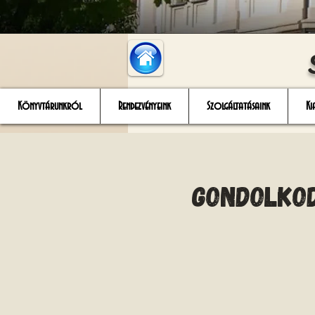
Könyvtárunkról
Rendezvényeink
Szolgáltatásaink
Ki
Gondolkod