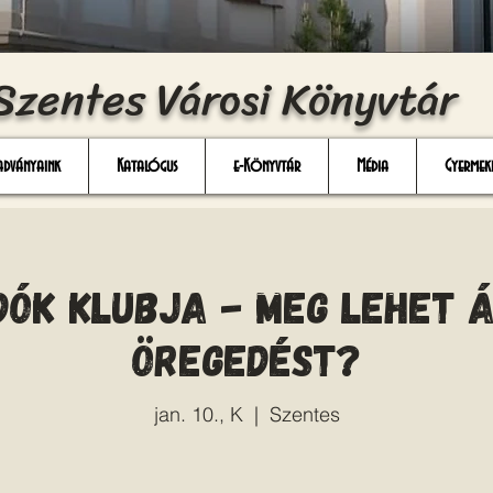
Szentes Városi Könyvtár
adványaink
Katalógus
e-Könyvtár
Média
Gyermek
ók klubja - Meg lehet á
öregedést?
jan. 10., K
  |  
Szentes