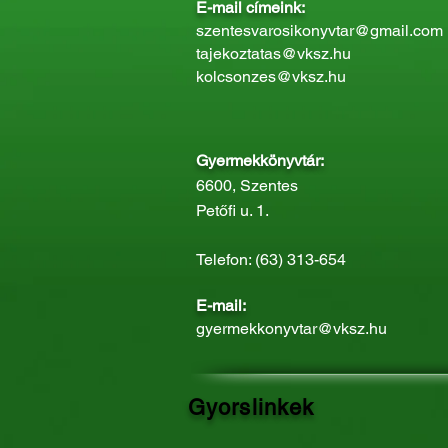
E-mail címeink:
szentesvarosikonyvtar@gmail.com
tajekoztatas@vksz.hu
kolcsonzes@vksz.hu
Gyermekkönyvtár:
6600, Szentes
Petőfi u. 1.
Telefon: (63) 313-654
E-mail:
gyermekkonyvtar@vksz.hu
Gyorslinkek