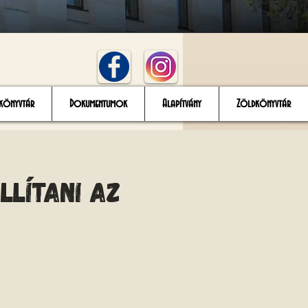
könyvtár
Dokumentumok
Alapítvány
Zöldkönyvtár
llítani az