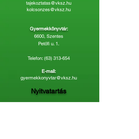
tajekoztatas@vksz.hu
kolcsonzes@vksz.hu
Gyermekkönyvtár:
6600, Szentes
Petőfi u. 1.
Telefon:
(63) 313-654
E-mail:
gyermekkonyvtar@vksz.hu
Nyitvatartás
Hétfő: 14:00 - 18.00
Kedd-Péntek: 10:00 - 18.00
Páratlan héten szombaton a
Gyermekkönyvtár van nyitva:
8.00 - 12.00
Páros héten a Felnőttkönyvtár:
8.00 -