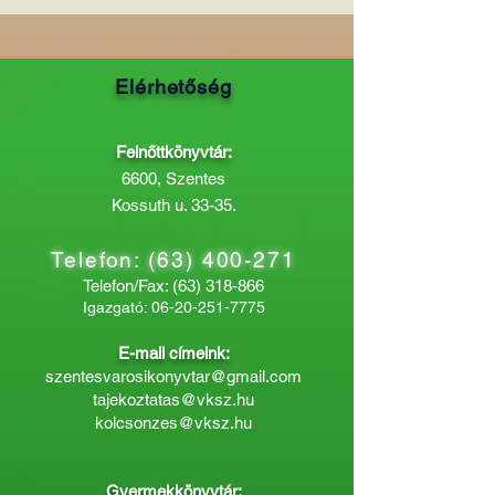
Elérhetőség
Felnőttkönyvtár:
6600, Szentes
Kossuth u. 33-35.
Telefon:
(63) 400-271
Telefon/Fax:
(63) 318-866
Igazgató:
06-20-251-7775
E-mail címeink:
szentesvarosikonyvtar@gmail.com
tajekoztatas@vksz.hu
kolcsonzes@vksz.hu
Gyermekkönyvtár: