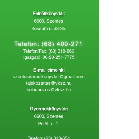
Felnőttkönyvtár:
6600, Szentes
Kossuth u. 33-35.
Telefon:
(63) 400-271
Telefon/Fax:
(63) 318-866
Igazgató:
06-20-251-7775
E-mail címeink:
szentesvarosikonyvtar@gmail.com
tajekoztatas@vksz.hu
kolcsonzes@vksz.hu
Gyermekkönyvtár:
6600, Szentes
Petőfi u. 1.
Telefon:
(63) 313-654