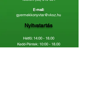
E-mail:
gyermekkonyvtar@vksz.hu
Nyitvatartás
Hétfő: 14:00 - 18.00
Kedd-Péntek: 10:00 - 18.00
Páratlan héten szombaton a
Gyermekkönyvtár van nyitva:
8.00 - 12.00
Páros héten a Felnőttkönyvtár:
8.00 -
12.00
óráig.