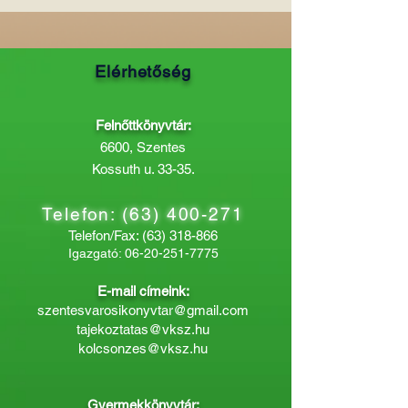
Elérhetőség
Felnőttkönyvtár:
6600, Szentes
Kossuth u. 33-35.
Telefon:
(63) 400-271
Telefon/Fax:
(63) 318-866
Igazgató:
06-20-251-7775
E-mail címeink:
szentesvarosikonyvtar@gmail.com
tajekoztatas@vksz.hu
kolcsonzes@vksz.hu
Gyermekkönyvtár: