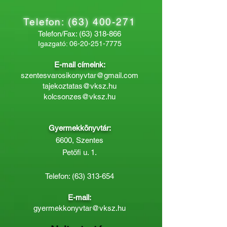
Telefon:
(63) 400-271
Telefon/Fax:
(63) 318-866
Igazgató:
06-20-251-7775
E-mail címeink:
szentesvarosikonyvtar@gmail.com
tajekoztatas@vksz.hu
kolcsonzes@vksz.hu
Gyermekkönyvtár:
6600, Szentes
Petőfi u. 1.
Telefon:
(63) 313-654
E-mail:
gyermekkonyvtar@vksz.hu