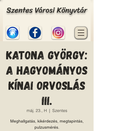
Szentes Városi Könyvtár
Katona György:
A hagyományos
kínai orvoslás
III.
máj. 23., H
  |  
Szentes
Meghallgatás, kikérdezés, megtapintás,
pulzusmérés.