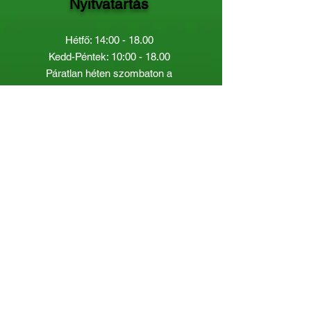
Nyitvatartás
Hétfő: 14:00 - 18.00
Kedd-Péntek: 10:00 - 18.00
Páratlan héten szombaton a
Gyermekkönyvtár van nyitva:
8.00 - 12.00
Páros héten a Felnőttkönyvtár:
8.00 -
12.00
óráig.