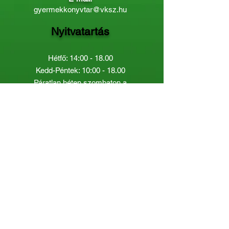
gyermekkonyvtar@vksz.hu
Nyitvatartás
Hétfő: 14:00 - 18.00
Kedd-Péntek: 10:00 - 18.00
Páratlan héten szombaton a
Gyermekkönyvtár van nyitva:
8.00 - 12.00
Páros héten a Felnőttkönyvtár:
8.00 -
12.00
óráig.