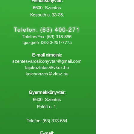
Felnőttkönyvtár:
6600, Szentes
Kossuth u. 33-35.
Telefon:
(63) 400-271
Telefon/Fax:
(63) 318-866
Igazgató:
06-20-251-7775
E-mail címeink:
szentesvarosikonyvtar@gmail.com
tajekoztatas@vksz.hu
kolcsonzes@vksz.hu
Gyermekkönyvtár:
6600, Szentes
Petőfi u. 1.
Telefon:
(63) 313-654
E-mail: