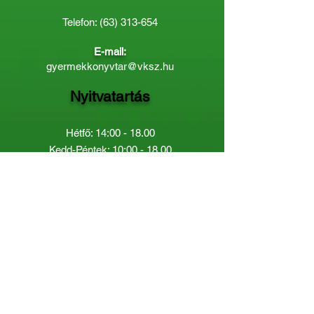
Telefon:
(63) 313-654
E-mail:
gyermekkonyvtar@vksz.hu
Nyitvatartás
Hétfő: 14:00 - 18.00
Kedd-Péntek: 10:00 - 18.00
Páratlan héten szombaton a
Gyermekkönyvtár van nyitva:
8.00 - 12.00
Páros héten a Felnőttkönyvtár:
8.00 -
12.00
óráig.