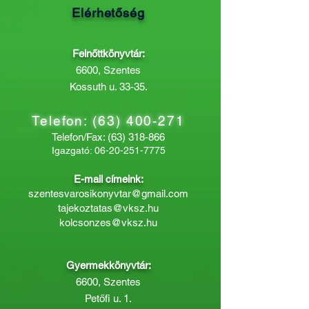
Elérhetőség
Felnőttkönyvtár:
6600, Szentes
Kossuth u. 33-35.
Telefon:
(63) 400-271
Telefon/Fax:
(63) 318-866
Igazgató:
06-20-251-7775
E-mail címeink:
szentesvarosikonyvtar@gmail.com
tajekoztatas@vksz.hu
kolcsonzes@vksz.hu
Gyermekkönyvtár:
6600, Szentes
Petőfi u. 1.