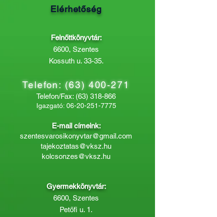
Elérhetőség
Felnőttkönyvtár:
6600, Szentes
Kossuth u. 33-35.
Telefon:
(63) 400-271
Telefon/Fax:
(63) 318-866
Igazgató:
06-20-251-7775
E-mail címeink:
szentesvarosikonyvtar@gmail.com
tajekoztatas@vksz.hu
kolcsonzes@vksz.hu
Gyermekkönyvtár:
6600, Szentes
Petőfi u. 1.