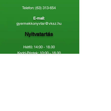
Telefon:
(63) 313-654
E-mail:
gyermekkonyvtar@vksz.hu
Nyitvatartás
Hétfő: 14:00 - 18.00
Kedd-Péntek: 10:00 - 18.00
Páratlan héten szombaton a
Gyermekkönyvtár van nyitva:
8.00 - 12.00
Páros héten a Felnőttkönyvtár:
8.00 -
12.00
óráig.