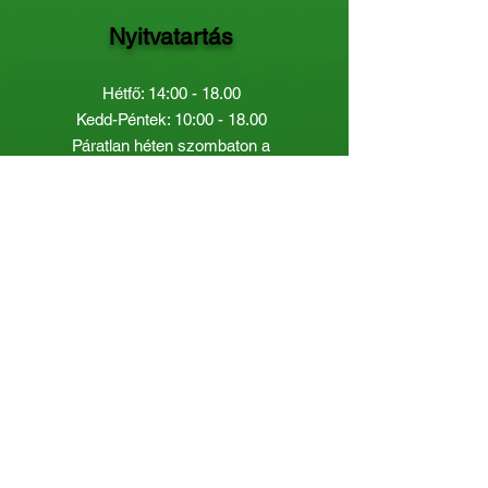
Nyitvatartás
Hétfő: 14:00 - 18.00
Kedd-Péntek: 10:00 - 18.00
Páratlan héten szombaton a
Gyermekkönyvtár van nyitva:
8.00 - 12.00
Páros héten a Felnőttkönyvtár:
8.00 -
12.00
óráig.