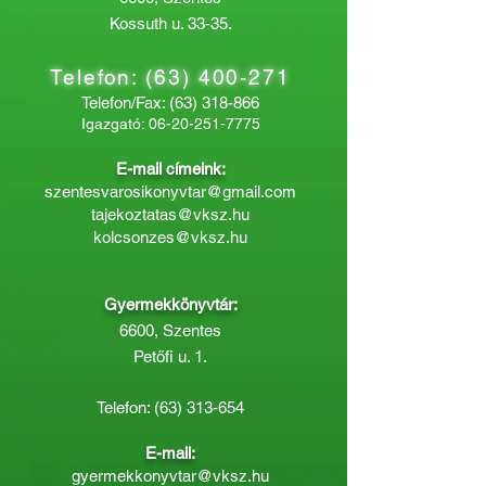
Kossuth u. 33-35.
Telefon:
(63) 400-271
Telefon/Fax:
(63) 318-866
Igazgató:
06-20-251-7775
E-mail címeink:
szentesvarosikonyvtar@gmail.com
tajekoztatas@vksz.hu
kolcsonzes@vksz.hu
Gyermekkönyvtár:
6600, Szentes
Petőfi u. 1.
Telefon:
(63) 313-654
E-mail:
gyermekkonyvtar@vksz.hu