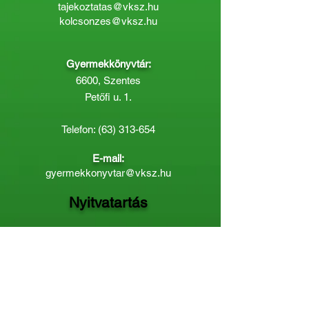
tajekoztatas@vksz.hu
kolcsonzes@vksz.hu
Gyermekkönyvtár:
6600, Szentes
Petőfi u. 1.
Telefon:
(63) 313-654
E-mail:
gyermekkonyvtar@vksz.hu
Nyitvatartás
Hétfő: 14:00 - 18.00
Kedd-Péntek: 10:00 - 18.00
Páratlan héten szombaton a
Gyermekkönyvtár van nyitva:
8.00 - 12.00
Páros héten a Felnőttkönyvtár:
8.00 -