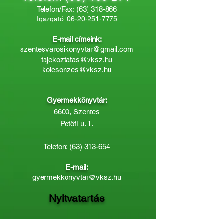
Telefon/Fax:
(63) 318-866
Igazgató:
06-20-251-7775
E-mail címeink:
szentesvarosikonyvtar@gmail.com
tajekoztatas@vksz.hu
kolcsonzes@vksz.hu
Gyermekkönyvtár:
6600, Szentes
Petőfi u. 1.
Telefon:
(63) 313-654
E-mail:
gyermekkonyvtar@vksz.hu
Nyitvatartás