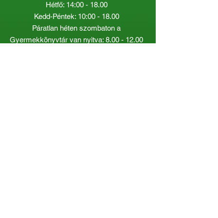
Hétfő: 14:00 - 18.00
Kedd-Péntek: 10:00 - 18.00
Páratlan héten szombaton a
Gyermekkönyvtár van nyitva:
8.00 - 12.00
Páros héten a Felnőttkönyvtár:
8.00 -
12.00
óráig.