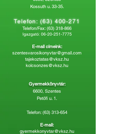
Kossuth u. 33-35.
Telefon:
(63) 400-271
Telefon/Fax:
(63) 318-866
Igazgató:
06-20-251-7775
E-mail címeink:
szentesvarosikonyvtar@gmail.com
tajekoztatas@vksz.hu
kolcsonzes@vksz.hu
Gyermekkönyvtár:
6600, Szentes
Petőfi u. 1.
Telefon:
(63) 313-654
E-mail:
gyermekkonyvtar@vksz.hu