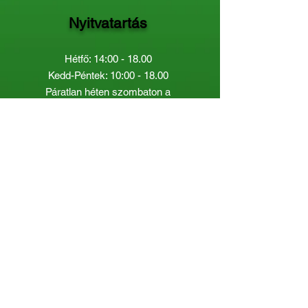
Nyitvatartás
Hétfő: 14:00 - 18.00
Kedd-Péntek: 10:00 - 18.00
Páratlan héten szombaton a
Gyermekkönyvtár van nyitva:
8.00 - 12.00
Páros héten a Felnőttkönyvtár:
8.00 -
12.00
óráig.