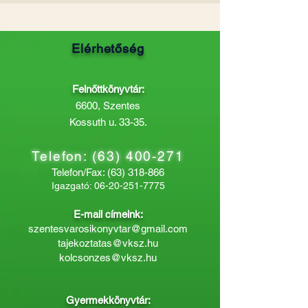
Elérhetőség
Felnőttkönyvtár:
6600, Szentes
Kossuth u. 33-35.
Telefon:
(63) 400-271
Telefon/Fax:
(63) 318-866
Igazgató:
06-20-251-7775
E-mail címeink:
szentesvarosikonyvtar@gmail.com
tajekoztatas@vksz.hu
kolcsonzes@vksz.hu
Gyermekkönyvtár: