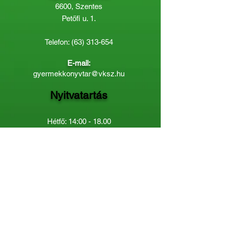
6600, Szentes
Petőfi u. 1.
Telefon:
(63) 313-654
E-mail:
gyermekkonyvtar@vksz.hu
Nyitvatartás
Hétfő: 14:00 - 18.00
Kedd-Péntek: 10:00 - 18.00
Páratlan héten szombaton a
Gyermekkönyvtár van nyitva:
8.00 - 12.00
Páros héten a Felnőttkönyvtár:
8.00 -
12.00
óráig.