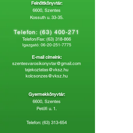
Felnőttkönyvtár:
6600, Szentes
Kossuth u. 33-35.
Telefon:
(63) 400-271
Telefon/Fax:
(63) 318-866
Igazgató:
06-20-251-7775
E-mail címeink:
szentesvarosikonyvtar@gmail.com
tajekoztatas@vksz.hu
kolcsonzes@vksz.hu
Gyermekkönyvtár:
6600, Szentes
Petőfi u. 1.
Telefon:
(63) 313-654