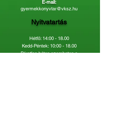
E-mail:
gyermekkonyvtar@vksz.hu
Nyitvatartás
Hétfő: 14:00 - 18.00
Kedd-Péntek: 10:00 - 18.00
Páratlan héten szombaton a
Gyermekkönyvtár van nyitva:
8.00 - 12.00
Páros héten a Felnőttkönyvtár:
8.00 -
12.00
óráig.