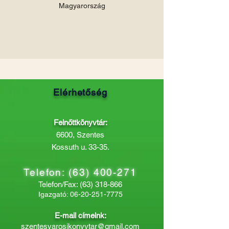
Magyarország
Elérhetőség
Felnőttkönyvtár:
6600, Szentes
Kossuth u. 33-35.
Telefon:
(63) 400-271
Telefon/Fax:
(63) 318-866
Igazgató:
06-20-251-7775
E-mail címeink:
szentesvarosikonyvtar@gmail.com