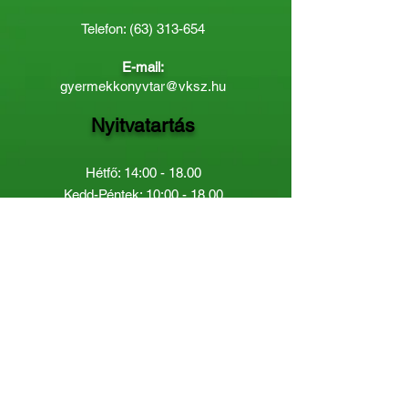
Telefon:
(63) 313-654
E-mail:
gyermekkonyvtar@vksz.hu
Nyitvatartás
Hétfő: 14:00 - 18.00
Kedd-Péntek: 10:00 - 18.00
Páratlan héten szombaton a
Gyermekkönyvtár van nyitva:
8.00 - 12.00
Páros héten a Felnőttkönyvtár:
8.00 -
12.00
óráig.