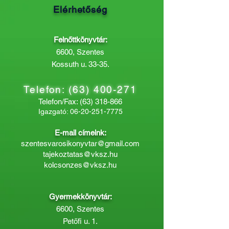
Elérhetőség
Felnőttkönyvtár:
6600, Szentes
Kossuth u. 33-35.
Telefon:
(63) 400-271
Telefon/Fax:
(63) 318-866
Igazgató:
06-20-251-7775
E-mail címeink:
szentesvarosikonyvtar@gmail.com
tajekoztatas@vksz.hu
kolcsonzes@vksz.hu
Gyermekkönyvtár:
6600, Szentes
Petőfi u. 1.