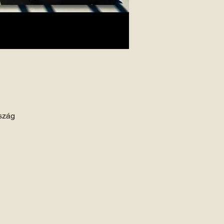
rszág