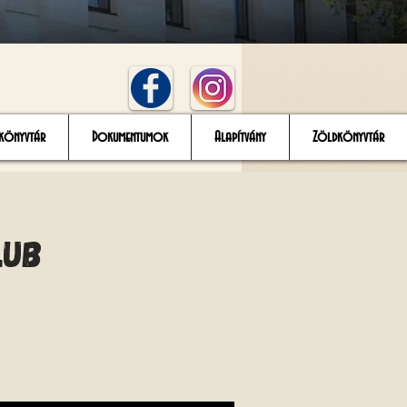
könyvtár
Dokumentumok
Alapítvány
Zöldkönyvtár
lub