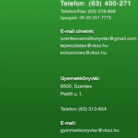
Telefon: (63) 400-271
Telefon/Fax: (63) 318-866
Igazgató: 06-20-251-7775
E-mail címeink:
szentesvarosikonyvtar@gmail.com
tajekoztatas@vksz.hu
kolcsonzes@vksz.hu
Gyermekkönyvtár:
6600, Szentes
Petőfi u. 1.
Telefon: (63) 313-654
E-mail:
gyermekkonyvtar@vksz.hu