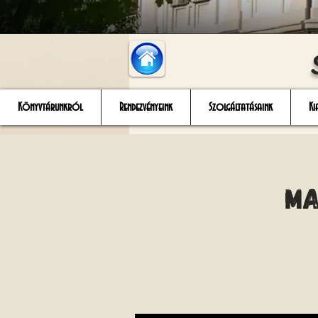
Könyvtárunkról
Rendezvényeink
Szolgáltatásaink
Ki
Ma