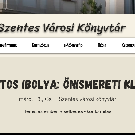
Szentes Városi Könyvtár
adványaink
Katalógus
e-Könyvtár
Média
Gyermek
tos Ibolya: Önismereti k
márc. 13., Cs
  |  
Szentes városi könyvtár
Téma: az emberi viselkedés - konformitás