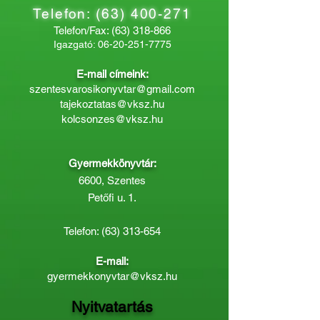
Telefon:
(63) 400-271
Telefon/Fax:
(63) 318-866
Igazgató:
06-20-251-7775
E-mail címeink:
szentesvarosikonyvtar@gmail.com
tajekoztatas@vksz.hu
kolcsonzes@vksz.hu
Gyermekkönyvtár:
6600, Szentes
Petőfi u. 1.
Telefon:
(63) 313-654
E-mail:
gyermekkonyvtar@vksz.hu
Nyitvatartás