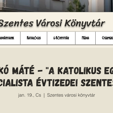
Szentes Városi Könyvtár
adványaink
Katalógus
e-Könyvtár
Média
Gyermek
kó Máté - "A katolikus 
cialista évtizedei Szente
jan. 19., Cs
  |  
Szentes városi könyvtár