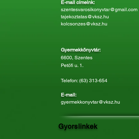
E-mail címeink:
szentesvarosikonyvtar@gmail.com
tajekoztatas@vksz.hu
kolcsonzes@vksz.hu
Gyermekkönyvtár:
6600, Szentes
Petőfi u. 1.
Telefon: (63) 313-654
E-mail:
gyermekkonyvtar@vksz.hu
Gyorslinkek