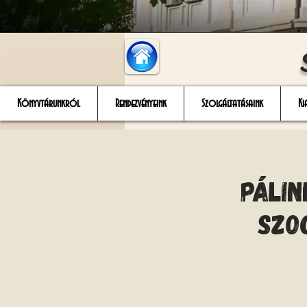
Könyvtárunkról
Rendezvényeink
Szolgáltatásaink
Ki
Pálin
szo