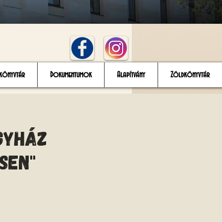
könyvtár
Dokumentumok
Alapítvány
Zöldkönyvtár
egyház
sen"