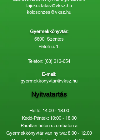
tajekoztatas@vksz.hu
kolcsonzes@vksz.hu
Gyermekkönyvtár:
6600, Szentes
Petőfi u. 1.
Telefon:
(63) 313-654
E-mail:
gyermekkonyvtar@vksz.hu
Nyitvatartás
Hétfő: 14:00 - 18.00
Kedd-Péntek: 10:00 - 18.00
Páratlan héten szombaton a
Gyermekkönyvtár van nyitva:
8.00 - 12.00