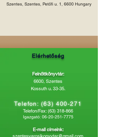
Szentes, Szentes, Petőfi u. 1, 6600 Hungary
Elérhetőség
Felnőttkönyvtár:
6600, Szentes
Kossuth u. 33-35.
Telefon:
(63) 400-271
Telefon/Fax:
(63) 318-866
Igazgató:
06-20-251-7775
E-mail címeink:
szentesvarosikonyvtar@gmail.com