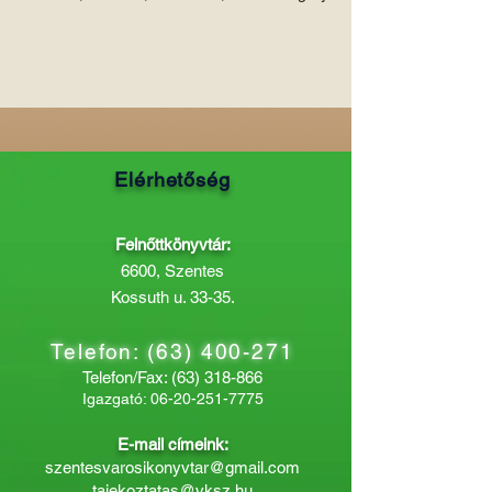
Elérhetőség
Felnőttkönyvtár:
6600, Szentes
Kossuth u. 33-35.
Telefon:
(63) 400-271
Telefon/Fax:
(63) 318-866
Igazgató:
06-20-251-7775
E-mail címeink:
szentesvarosikonyvtar@gmail.com
tajekoztatas@vksz.hu