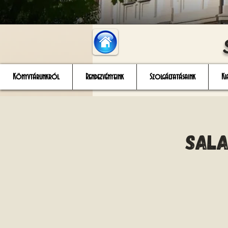
Könyvtárunkról
Rendezvényeink
Szolgáltatásaink
Ki
Sala