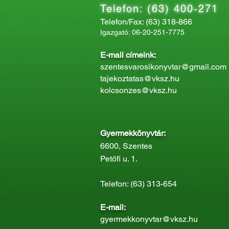
Telefon: (63) 400-271
Telefon/Fax: (63) 318-866
Igazgató: 06-20-251-7775
E-mail címeink:
szentesvarosikonyvtar@gmail.com
tajekoztatas@vksz.hu
kolcsonzes@vksz.hu
Gyermekkönyvtár:
6600, Szentes
Petőfi u. 1.
Telefon: (63) 313-654
E-mail:
gyermekkonyvtar@vksz.hu