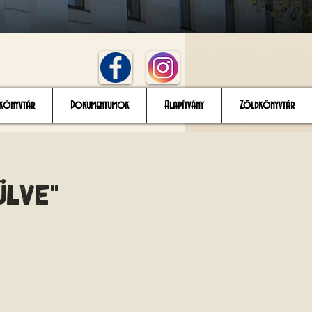
könyvtár
Dokumentumok
Alapítvány
Zöldkönyvtár
ülve"