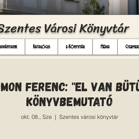
Szentes Városi Könyvtár
adványaink
Katalógus
e-Könyvtár
Média
Gyermek
mon Ferenc: "El van büt
könyvbemutató
okt. 08., Sze
  |  
Szentes városi könyvtár