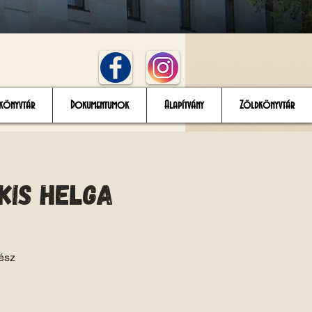
könyvtár
Dokumentumok
Alapítvány
Zöldkönyvtár
-Kis Helga
ész