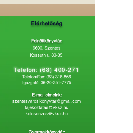
Elérhetőség
Felnőttkönyvtár:
6600, Szentes
Kossuth u. 33-35.
Telefon:
(63) 400-271
Telefon/Fax:
(63) 318-866
Igazgató:
06-20-251-7775
E-mail címeink:
szentesvarosikonyvtar@gmail.com
tajekoztatas@vksz.hu
kolcsonzes@vksz.hu
Gyermekkönyvtár: