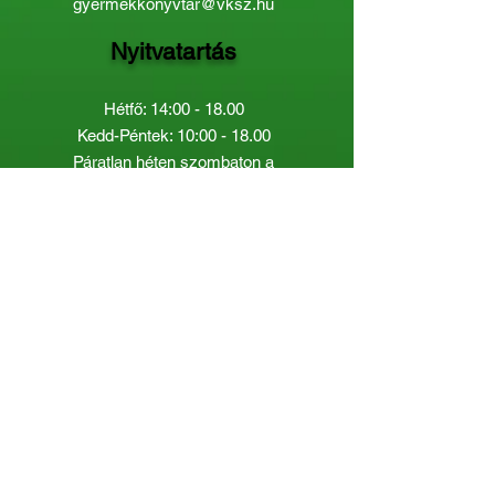
gyermekkonyvtar@vksz.hu
Nyitvatartás
Hétfő: 14:00 - 18.00
Kedd-Péntek: 10:00 - 18.00
Páratlan héten szombaton a
Gyermekkönyvtár van nyitva:
8.00 - 12.00
Páros héten a Felnőttkönyvtár:
8.00 -
12.00
óráig.