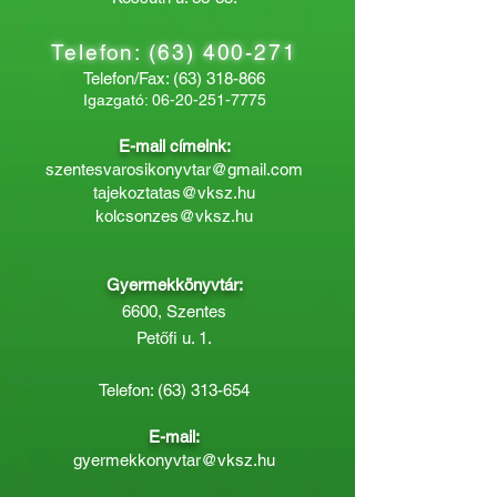
Telefon:
(63) 400-271
Telefon/Fax:
(63) 318-866
Igazgató:
06-20-251-7775
E-mail címeink:
szentesvarosikonyvtar@gmail.com
tajekoztatas@vksz.hu
kolcsonzes@vksz.hu
Gyermekkönyvtár:
6600, Szentes
Petőfi u. 1.
Telefon:
(63) 313-654
E-mail:
gyermekkonyvtar@vksz.hu