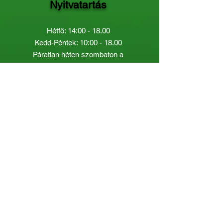
Nyitvatartás
Hétfő: 14:00 - 18.00
Kedd-Péntek: 10:00 - 18.00
Páratlan héten szombaton a
Gyermekkönyvtár van nyitva:
8.00 - 12.00
Páros héten a Felnőttkönyvtár:
8.00 -
12.00
óráig.