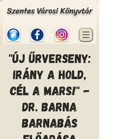
Szentes Városi Könyvtár
"Új űrverseny:
irány a Hold,
cél a Mars!" -
Dr. Barna
Barnabás
előadása