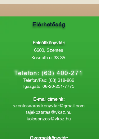
Elérhetőség
Felnőttkönyvtár:
6600, Szentes
Kossuth u. 33-35.
Telefon:
(63) 400-271
Telefon/Fax:
(63) 318-866
Igazgató:
06-20-251-7775
E-mail címeink:
szentesvarosikonyvtar@gmail.com
tajekoztatas@vksz.hu
kolcsonzes@vksz.hu
Gyermekkönyvtár: