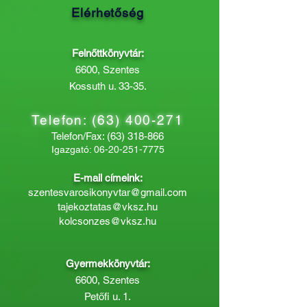
Elérhetőség
Felnőttkönyvtár:
6600, Szentes
Kossuth u. 33-35.
Telefon:
(63) 400-271
Telefon/Fax:
(63) 318-866
Igazgató:
06-20-251-7775
E-mail címeink:
szentesvarosikonyvtar@gmail.com
tajekoztatas@vksz.hu
kolcsonzes@vksz.hu
Gyermekkönyvtár:
6600, Szentes
Petőfi u. 1.