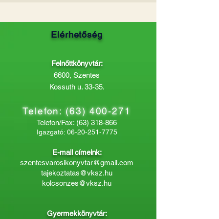
Elérhetőség
Felnőttkönyvtár:
6600, Szentes
Kossuth u. 33-35.
Telefon:
(63) 400-271
Telefon/Fax:
(63) 318-866
Igazgató:
06-20-251-7775
E-mail címeink:
szentesvarosikonyvtar@gmail.com
tajekoztatas@vksz.hu
kolcsonzes@vksz.hu
Gyermekkönyvtár: