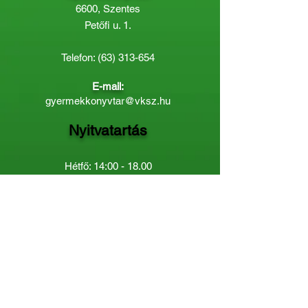
6600, Szentes
Petőfi u. 1.
Telefon:
(63) 313-654
E-mail:
gyermekkonyvtar@vksz.hu
Nyitvatartás
Hétfő: 14:00 - 18.00
Kedd-Péntek: 10:00 - 18.00
Páratlan héten szombaton a
Gyermekkönyvtár van nyitva:
8.00 - 12.00
Páros héten a Felnőttkönyvtár:
8.00 -
12.00
óráig.