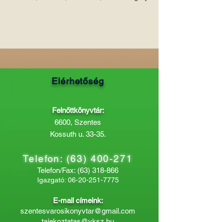
Elérhetőség
Felnőttkönyvtár:
6600, Szentes
Kossuth u. 33-35.
Telefon:
(63) 400-271
Telefon/Fax:
(63) 318-866
Igazgató:
06-20-251-7775
E-mail címeink:
szentesvarosikonyvtar@gmail.com
tajekoztatas@vksz.hu