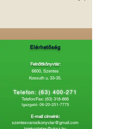
Elérhetőség
Felnőttkönyvtár:
6600, Szentes
Kossuth u. 33-35.
Telefon:
(63) 400-271
Telefon/Fax:
(63) 318-866
Igazgató:
06-20-251-7775
E-mail címeink:
szentesvarosikonyvtar@gmail.com
tajekoztatas@vksz.hu