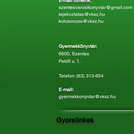
E-mail címeink:
szentesvarosikonyvtar@gmail.com
tajekoztatas@vksz.hu
kolcsonzes@vksz.hu
Gyermekkönyvtár:
6600, Szentes
Petőfi u. 1.
Telefon: (63) 313-654
E-mail:
gyermekkonyvtar@vksz.hu
Gyorslinkek