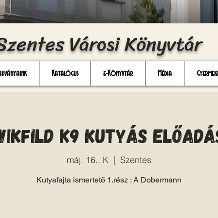
Szentes Városi Könyvtár
adványaink
Katalógus
e-Könyvtár
Média
Gyermek
Wikfild K9 Kutyás előadá
máj. 16., K
  |  
Szentes
Kutyafajta ismertető 1.rész : A Dobermann