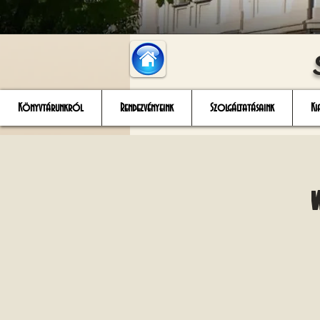
Könyvtárunkról
Rendezvényeink
Szolgáltatásaink
Ki