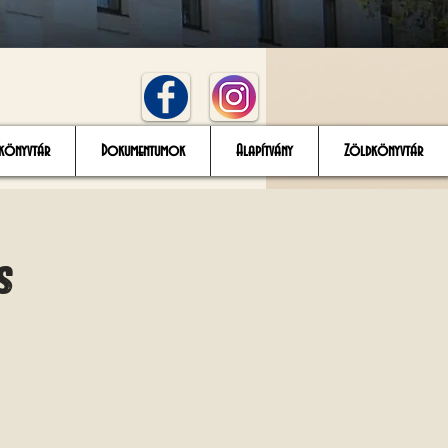
könyvtár
Dokumentumok
Alapítvány
Zöldkönyvtár
s