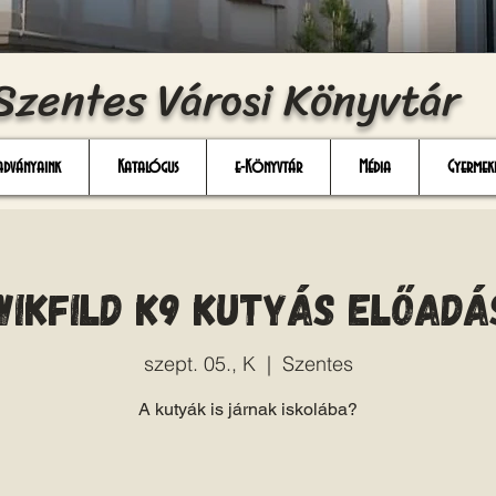
Szentes Városi Könyvtár
adványaink
Katalógus
e-Könyvtár
Média
Gyermek
Wikfild K9 Kutyás előadá
szept. 05., K
  |  
Szentes
A kutyák is járnak iskolába?