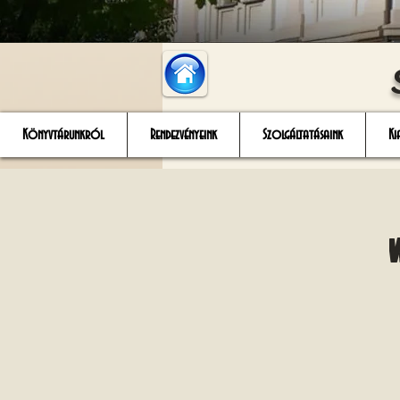
Könyvtárunkról
Rendezvényeink
Szolgáltatásaink
Ki