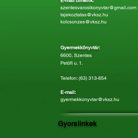
E-mail címeink:
szentesvarosikonyvtar@gmail.com
tajekoztatas@vksz.hu
kolcsonzes@vksz.hu
Gyermekkönyvtár:
6600, Szentes
Petőfi u. 1.
Telefon: (63) 313-654
E-mail:
gyermekkonyvtar@vksz.hu
Gyorslinkek