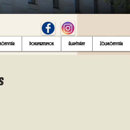
könyvtár
Dokumentumok
Alapítvány
Zöldkönyvtár
s